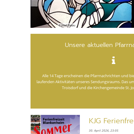
© Josef Flatau
Unsere aktuellen Pfarrn
Alle 14 Tage erscheinen die Pfarrnachrichten und bie
laufenden Aktivitäten unseres Sendungsraums. Das um
Troisdorf und die Kirchengemeinde St. J
KJG Ferienfr
30. April 2026, 23:05