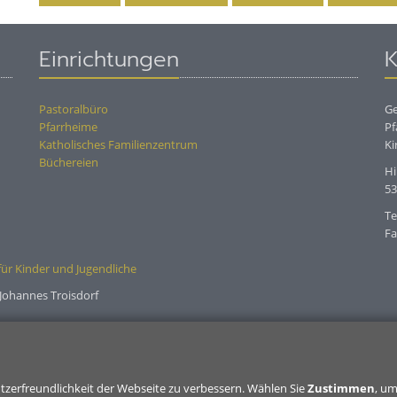
Einrichtungen
K
Pastoralbüro
Ge
Pfarrheime
Pf
Katholisches Familienzentrum
Ki
Büchereien
Hi
53
Te
Fa
für Kinder und Jugendliche
Johannes Troisdorf
tzerfreundlichkeit der Webseite zu verbessern. Wählen Sie
Zustimmen
, u