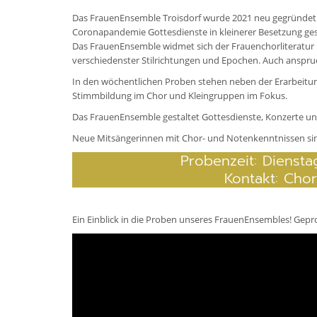
Das FrauenEnsemble Troisdorf wurde 2021 neu gegründet 
Coronapandemie Gottesdienste in kleinerer Besetzung ges
Das FrauenEnsemble widmet sich der Frauenchorliteratur
verschiedenster Stilrichtungen und Epochen. Auch anspru
In den wöchentlichen Proben stehen neben der Erarbeitu
Stimmbildung im Chor und Kleingruppen im Fokus.
Das FrauenEnsemble gestaltet Gottesdienste, Konzerte u
Neue Mitsängerinnen mit Chor- und Notenkenntnissen si
Probenzeit: Dienstag
Kontakt: Chor
Ein Einblick in die Proben unseres FrauenEnsembles! Geprob