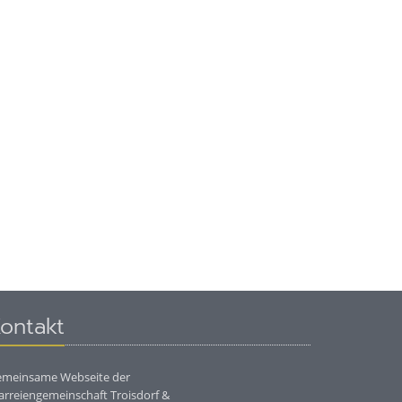
ontakt
meinsame Webseite der
arreiengemeinschaft Troisdorf &