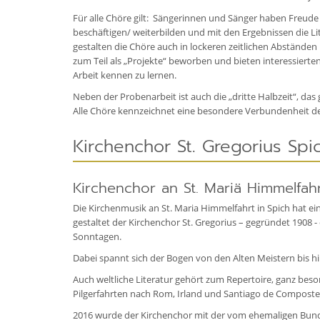
Für alle Chöre gilt: Sängerinnen und Sänger haben Freude
beschäftigen/ weiterbilden und mit den Ergebnissen die L
gestalten die Chöre auch in lockeren zeitlichen Abstände
zum Teil als „Projekte“ beworben und bieten interessiert
Arbeit kennen zu lernen.
Neben der Probenarbeit ist auch die „dritte Halbzeit“, da
Alle Chöre kennzeichnet eine besondere Verbundenheit der
Kirchenchor St. Gregorius Spi
Kirchenchor an St. Mariä Himmelfah
Die Kirchenmusik an St. Maria Himmelfahrt in Spich hat ei
gestaltet der Kirchenchor St. Gregorius – gegründet 1908 -
Sonntagen.
Dabei spannt sich der Bogen von den Alten Meistern bis 
Auch weltliche Literatur gehört zum Repertoire, ganz bes
Pilgerfahrten nach Rom, Irland und Santiago de Compostel
2016 wurde der Kirchenchor mit der vom ehemaligen Bunde