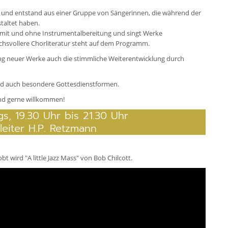
und entstand aus einer Gruppe von Sängerinnen, die während der
taltet haben.
 mit und ohne Instrumentalbereitung und singt Werke
chsvollere Chorliteratur steht auf dem Programm.
ng neuer Werke auch die stimmliche Weiterentwicklung durch
nd auch besondere Gottesdienstformen.
nd gerne willkommen!
s, 19.30 Uhr bis 21.30 Uhr
leiter H.P. Retzmann
t wird "A little Jazz Mass" von Bob Chilcott.