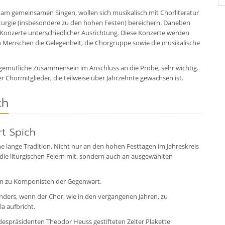
 am gemeinsamen Singen, wollen sich musikalisch mit Chorliteratur
iturgie (insbesondere zu den hohen Festen) bereichern. Daneben
n Konzerte unterschiedlicher Ausrichtung. Diese Konzerte werden
en Menschen die Gelegenheit, die Chorgruppe sowie die musikalische
s gemütliche Zusammensein im Anschluss an die Probe, sehr wichtig.
 Chormitglieder, die teilweise über Jahrzehnte gewachsen ist.
ch
rt Spich
ne lange Tradition. Nicht nur an den hohen Festtagen im Jahreskreis
 die liturgischen Feiern mit, sondern auch an ausgewählten
hin zu Komponisten der Gegenwart.
onders, wenn der Chor, wie in den vergangenen Jahren, zu
a aufbricht.
spräsidenten Theodor Heuss gestifteten Zelter Plakette